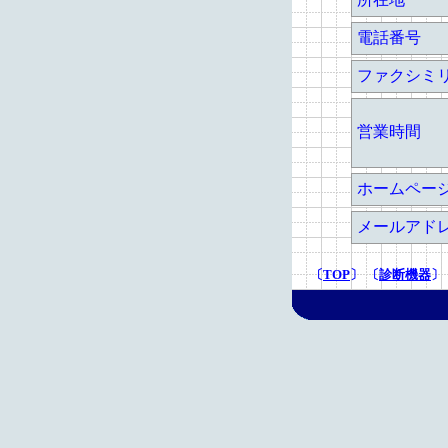
電話番号
ファクシミ
営業時間
ホームペー
メールアド
〔
TOP
〕 〔
診断機器
〕