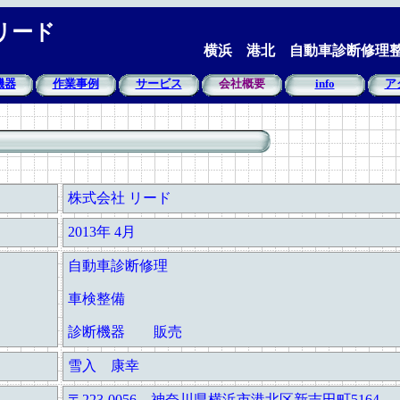
リード
横浜 港北 自動車診断修理整備工
機器
作業事例
サービス
会社概要
info
ア
株式会社 リード
2013年 4月
自動車診断修理
車検整備
診断機器 販売
雪入 康幸
〒223-0056 神奈川県横浜市港北区新吉田町5164