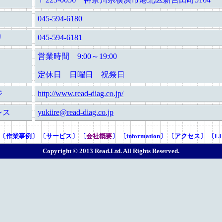
045-594-6180
リ
045-594-6181
営業時間 9:00～19:00
定休日 日曜日 祝祭日
ジ
http://www.read-diag.co.jp/
レス
yukiire@read-diag.co.jp
 〔
作業事例
〕 〔
サービス
〕 〔
会社概要
〕 〔
information
〕 〔
アクセス
〕 〔
L
Copyright © 2013 Read.Ltd. All Rights Reserved.